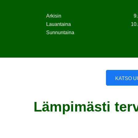
Arkisin
9
Lauantaina
10.
Sunnuntaina
KATSO U
Lämpimästi terv