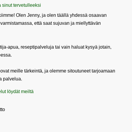
 sinut tervetulleeksi
kiimme! Olen Jenny, ja olen täällä yhdessä osaavan
armistamassa, että saat sujuvan ja miellyttävän
tija-apua, reseptipalveluja tai vain haluat kysyä jotain,
eessa.
i ovat meille tärkeintä, ja olemme sitoutuneet tarjoamaan
a palvelua.
t löydät meiltä
tto