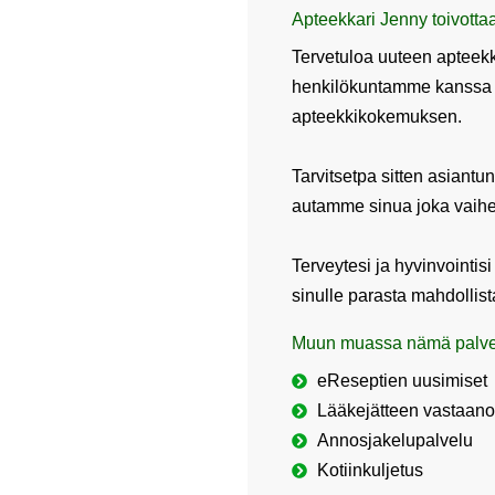
Apteekkari Jenny toivottaa
Tervetuloa uuteen apteek
henkilökuntamme kanssa v
apteekkikokemuksen.
Tarvitsetpa sitten asiantun
autamme sinua joka vaih
Terveytesi ja hyvinvointis
sinulle parasta mahdollist
Muun muassa nämä palvelu
eReseptien uusimiset
Lääkejätteen vastaano
Annosjakelupalvelu
Kotiinkuljetus