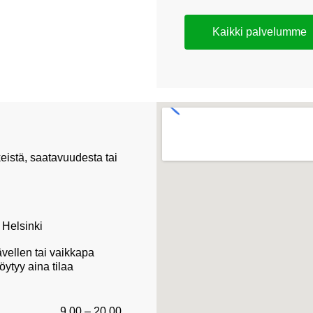
Kaikki palvelumme
eistä, saatavuudesta tai
 Helsinki
kävellen tai vaikkapa
öytyy aina tilaa
9.00 – 20.00