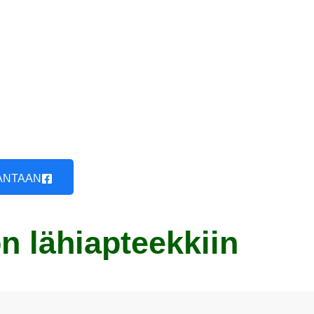
ANTAAN
isi
n lähiapteekkiin
ssa