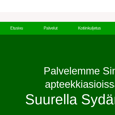
Skip
to
content
Etusivu
Palvelut
Kotiinkuljetus
Palvelemme Si
apteekkiasioiss
Suurella Sydä