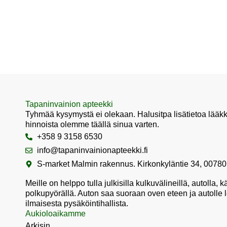
Tapaninvainion apteekki
Tyhmää kysymystä ei olekaan. Halusitpa lisätietoa lääkk
hinnoista olemme täällä sinua varten.
+358 9 3158 6530
info@tapaninvainionapteekki.fi
S-market Malmin rakennus. Kirkonkyläntie 34, 00780
Meille on helppo tulla julkisilla kulkuvälineillä, autolla, 
polkupyörällä. Auton saa suoraan oven eteen ja autolle l
ilmaisesta pysäköintihallista.
Aukioloaikamme
Arkisin