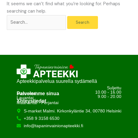
It seems we can’t find what you’re looking for. Perhaps
searching can help.
Apteekkipalvelua suurella sydämellä
Suljettu
10.00 - 16.00
Palvelemme sinua
Sunnuntai
9.00 - 20.00
Lauantai
Yhteystiedot
Maanantai - Perjantai
S-market Malmi. Kirkonkyläntie 34, 00780 Helsinki
+358 9 3158 6530
info@tapaninvainionapteekki.fi