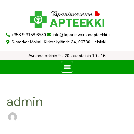
Skip
Search
to
for:
content
+358 9 3158 6530
info@tapaninvainionapteekki.fi
S-market Malmi. Kirkonkyläntie 34, 00780 Helsinki
Avoinna arkisin 9 - 20 lauantaisin 10 - 16
admin